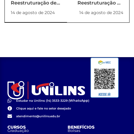
Reestruturação de
Reestruturação de
NDE
NDE
14 de agosto de 2024
14 de agosto de 2024
(PORTARIA_49_2024_REITORIA)
(PORTARIA_51_2024_REI
WhatsApp
Estudar na Unilins: (14) 3533-3229 (
)
Clique aqui e fale no setor desejado
atendimento@unilins.edu.br
CURSOS
BENEFÍCIOS
Graduação
Bolsas