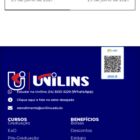
PIC 2021/2022
do Concurso de
Bolsas
WhatsApp
Estudar na Unilins: (14) 3533-3229 (
)
Clique aqui e fale no setor desejado
atendimento@unilins.edu.br
CURSOS
BENEFÍCIOS
Graduação
Bolsas
EaD
Descontos
Pós-Graduação
Estágio