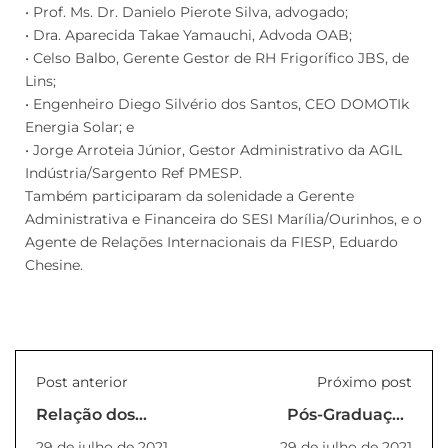
• Prof. Ms. Dr. Danielo Pierote Silva, advogado;
• Dra. Aparecida Takae Yamauchi, Advoda OAB;
• Celso Balbo, Gerente Gestor de RH Frigorífico JBS, de
Lins;
• Engenheiro Diego Silvério dos Santos, CEO DOMOTIk
Energia Solar; e
• Jorge Arroteia Júnior, Gestor Administrativo da AGIL
Indústria/Sargento Ref PMESP.
Também participaram da solenidade a Gerente
Administrativa e Financeira do SESI Marília/Ourinhos, e o
Agente de Relações Internacionais da FIESP, Eduardo
Chesine.
Post anterior
Próximo post
Relação dos
Pós-Graduação
Projetos Aprovados
divulga resultado
29 de julho de 2021
29 de julho de 2021