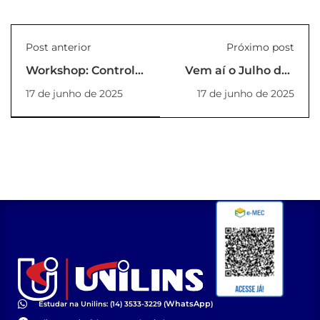
Post anterior
Próximo post
Workshop: Controle
Vem aí o Julho das
e Acionamento de
Pretas Linenses
17 de junho de 2025
17 de junho de 2025
Motores Elétricos |
2025!
UNILINS
WhatsApp
Estudar na Unilins: (14) 3533-3229 (
)