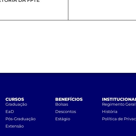
ETORIA DA FPTE
CURSOS
BENEFÍCIOS
INSTITUCIONA
Graduação
Bolsas
Regimento Geral
EaD
Descontos
História
Pós-Graduação
Estágio
Política de Priva
Extensão