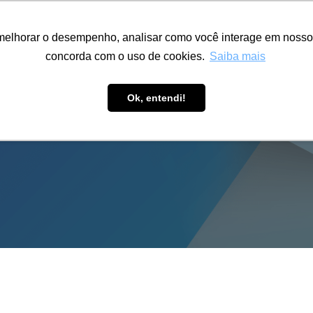
ÁREA RESTRITA
ACESSIBILIDADE
ALUMNI
melhorar o desempenho, analisar como você interage em nosso sit
S-GRADUAÇÃO
CAPACITAÇÃO
EXTENSÃO
PESQUISA
concorda com o uso de cookies.
Saiba mais
Ok, entendi!