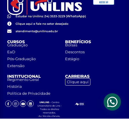
WhatsApp
Estudar na Unilins: (14) 3533-3229 (
)
Clique aqui e fale no setor desejado
atendimento@unilins.edu.br
CURSOS
BENEFÍCIOS
Graduação
Bolsas
EaD
Descontos
Pós-Graduação
Estágio
Extensão
INSTITUCIONAL
CARREIRAS
Regimento Geral
Clique aqui
História
Política de Privacidade
UNILINS
– Centro
Universitário de Lins •
Todos os direitos
reservados.
Av. Nicolau Zarvos,
1925 – Jardim
Aeroporto – CEP
16401-371 – Lins, São