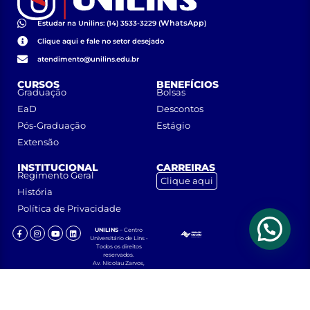
WhatsApp
Estudar na Unilins: (14) 3533-3229 (
)
Clique aqui e fale no setor desejado
atendimento@unilins.edu.br
CURSOS
BENEFÍCIOS
Graduação
Bolsas
EaD
Descontos
Pós-Graduação
Estágio
Extensão
INSTITUCIONAL
CARREIRAS
Regimento Geral
Clique aqui
História
Política de Privacidade
UNILINS
– Centro
Universitário de Lins •
Todos os direitos
reservados.
Av. Nicolau Zarvos,
1925 – Jardim
Aeroporto – CEP
16401-371 – Lins, São
Paulo.