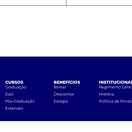
CURSOS
BENEFÍCIOS
INSTITUCIONA
Graduação
Bolsas
Regimento Geral
EaD
Descontos
História
Pós-Graduação
Estágio
Política de Priva
Extensão