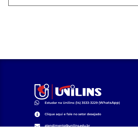
WhatsApp
Estudar na Unilins: (14) 3533-3229 (
)
Clique aqui e fale no setor desejado
atendimento@unilins.edu.br