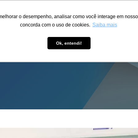
ÁREA RESTRITA
ACESSIBILIDADE
ALUMNI
melhorar o desempenho, analisar como você interage em nosso sit
S-GRADUAÇÃO
CAPACITAÇÃO
EXTENSÃO
PESQUISA
concorda com o uso de cookies.
Saiba mais
Ok, entendi!