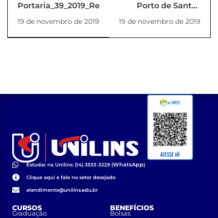
Portaria_39_2019_Reitoria
Porto de Santos
recebe grupo de
19 de novembro de 2019
19 de novembro de 2019
alunos da Unilins
WhatsApp
Estudar na Unilins: (14) 3533-3229 (
)
Clique aqui e fale no setor desejado
atendimento@unilins.edu.br
CURSOS
BENEFÍCIOS
Graduação
Bolsas