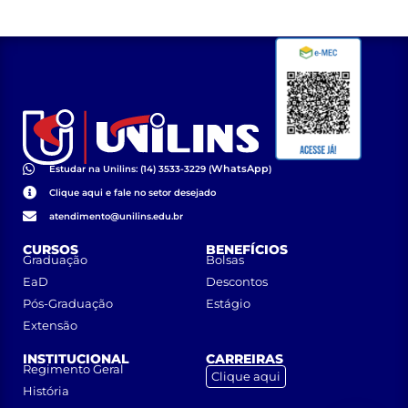
WhatsApp
Estudar na Unilins: (14) 3533-3229 (
)
Clique aqui e fale no setor desejado
atendimento@unilins.edu.br
CURSOS
BENEFÍCIOS
Graduação
Bolsas
EaD
Descontos
Pós-Graduação
Estágio
Extensão
INSTITUCIONAL
CARREIRAS
Regimento Geral
Clique aqui
História