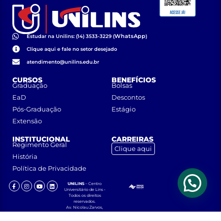
WhatsApp
Estudar na Unilins: (14) 3533-3229 (
)
Clique aqui e fale no setor desejado
atendimento@unilins.edu.br
CURSOS
BENEFÍCIOS
Graduação
Bolsas
EaD
Descontos
Pós-Graduação
Estágio
Extensão
INSTITUCIONAL
CARREIRAS
Regimento Geral
Clique aqui
História
Política de Privacidade
UNILINS
– Centro
Universitário de Lins •
Todos os direitos
reservados.
Av. Nicolau Zarvos,
1925 – Jardim
Aeroporto – CEP