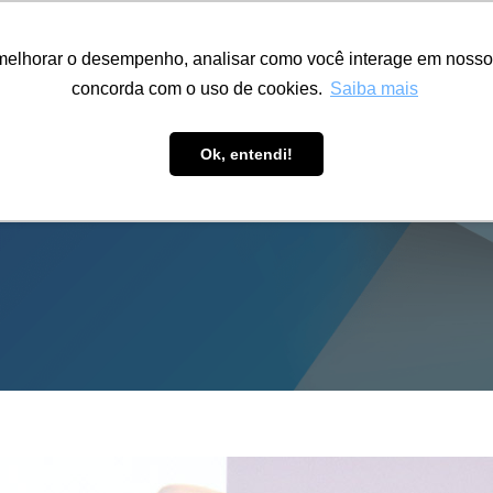
ÁREA RESTRITA
ACESSIBILIDADE
ALUMNI
melhorar o desempenho, analisar como você interage em nosso sit
S-GRADUAÇÃO
CAPACITAÇÃO
EXTENSÃO
PESQUISA
concorda com o uso de cookies.
Saiba mais
Ok, entendi!