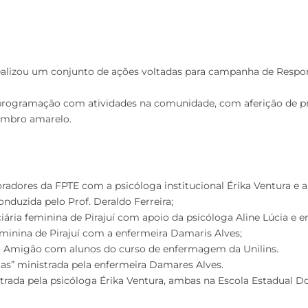
lizou um conjunto de ações voltadas para campanha de Respons
ogramação com atividades na comunidade, com aferição de pre
embro amarelo.
dores da FPTE com a psicóloga institucional Érika Ventura e a 
nduzida pelo Prof. Deraldo Ferreira;
ria feminina de Pirajuí com apoio da psicóloga Aline Lúcia e en
eminina de Pirajuí com a enfermeira Damaris Alves;
Amigão com alunos do curso de enfermagem da Unilins.
citas” ministrada pela enfermeira Damares Alves.
strada pela psicóloga Érika Ventura, ambas na Escola Estadual 