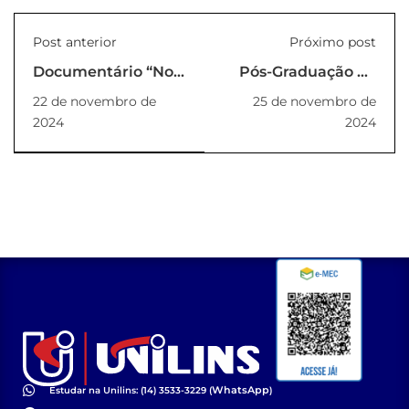
Post anterior
Próximo post
Documentário “Nos
Pós-Graduação da
Trilhos da Arte”
UNILINS encerra
22 de novembro de
25 de novembro de
resgata a memória
módulo com Mesa
2024
2024
da antiga estação
Redonda sobre
ferroviária de Lins
integração de
projetos
WhatsApp
Estudar na Unilins: (14) 3533-3229 (
)