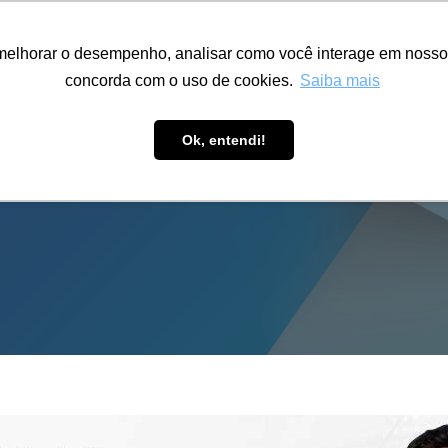
ÁREA RESTRITA
ACESSIBILIDADE
ALUMNI
melhorar o desempenho, analisar como você interage em nosso sit
S-GRADUAÇÃO
CAPACITAÇÃO
EXTENSÃO
PESQUISA
concorda com o uso de cookies.
Saiba mais
Ok, entendi!