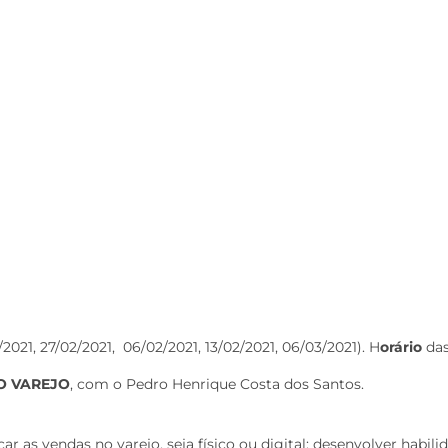
/2021, 27/02/2021, 06/02/2021, 13/02/2021, 06/03/2021). H
orário
das
O VAREJO
, com o Pedro Henrique Costa dos Santos.
 as vendas no varejo, seja físico ou digital; desenvolver habili