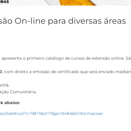
são On-line para diversas áreas
apresenta o primeiro catálogo de cursos de extensão online. Sã
0
, com direito a emissão de certificado que será enviado media
anhã.
 Ação Comunitária.
ink abaixo:
essoSeletivo/?c=1&f=1&ct=7&ps=94#/eb/informacoes