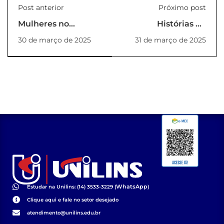
Post anterior
Próximo post
Mulheres no
Histórias de
Comando:
Sucesso: Ex-alunos
30 de março de 2025
31 de março de 2025
Liderança Feminina
da Pós-Graduação
no CREA-SP
compartilham suas
jornadas
WhatsApp
Estudar na Unilins: (14) 3533-3229 (
)
Clique aqui e fale no setor desejado
atendimento@unilins.edu.br