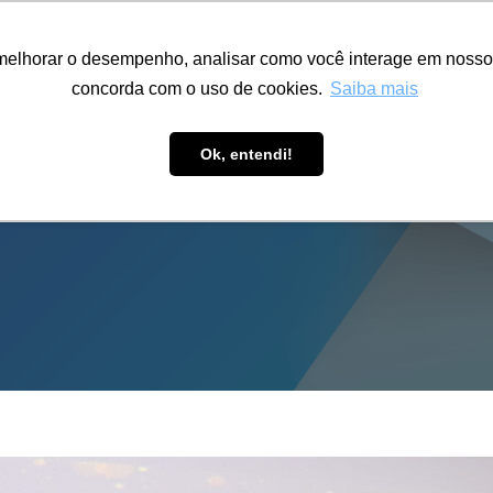
ÁREA RESTRITA
ACESSIBILIDADE
ALUMNI
melhorar o desempenho, analisar como você interage em nosso sit
S-GRADUAÇÃO
CAPACITAÇÃO
EXTENSÃO
PESQUISA
concorda com o uso de cookies.
Saiba mais
Ok, entendi!