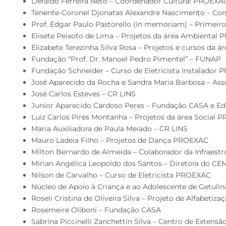
Deraldo Ferreira Neto – Coordenador Cultural PROEXA
Tenente-Coronel Djonatas Alexandre Nascimento – Co
Prof. Edgar Paulo Pastorello (in memoriam) – Primeir
Elisete Peixoto de Lima – Projetos da área Ambiental
Elizabete Terezinha Silva Rosa – Projetos e cursos da 
Fundação “Prof. Dr. Manoel Pedro Pimentel” – FUNAP
Fundação Schneider – Curso de Eletricista Instalador
José Aparecido da Rocha e Sandra Maria Barbosa – Asso
José Carlos Esteves – CR LINS
Junior Aparecido Cardoso Peres – Fundação CASA e 
Luiz Carlos Pires Montanha – Projetos da área Socia
Maria Auxiliadora de Paula Meiado – CR LINS
Mauro Ladeia Filho – Projetos de Dança PROEXAC
Milton Bernardo de Almeida – Colaborador da Infraestr
Mirian Angélica Leopoldo dos Santos – Diretora do CE
Nilson de Carvalho – Curso de Eletricista PROEXAC
Núcleo de Apoio à Criança e ao Adolescente de Getulin
Roseli Cristina de Oliveira Silva – Projeto de Alfabeti
Rosemeire Oliboni – Fundação CASA
Sabrina Piccinelli Zanchettin Silva – Centro de Extens