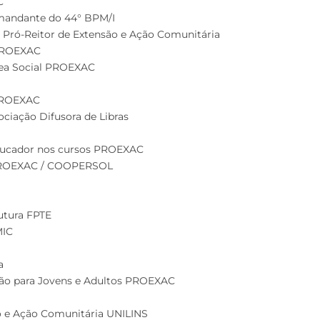
C
mandante do 44° BPM/I
o Pró-Reitor de Extensão e Ação Comunitária
 PROEXAC
área Social PROEXAC
 PROEXAC
ciação Difusora de Libras
Educador nos cursos PROEXAC
l PROEXAC / COOPERSOL
utura FPTE
MIC
a
zação para Jovens e Adultos PROEXAC
ão e Ação Comunitária UNILINS