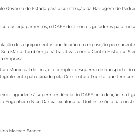
elo Governo do Estado para a construção da Barragem de Pedreir
órico dos equipamentos, o DAEE destinou os geradores para muse
talação dos equipamentos que ficarão em exposição permanente 
 Seu Mário. Também já há tratativas com o Centro Histórico Si
la empresa.
eitura Municipal de Lins, e o complexo esquema de transporte 
ntegralmente patrocinado pela Construtora Triunfo, que tem co
ueiroz, agradece à superintendência do DAEE pela doação, na fig
 do Engenheiro Nico Garcia, ex-aluno da Unilins e sócio da constr
sina Macaco Branco