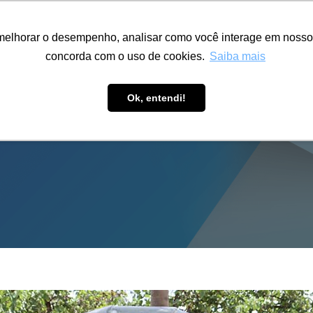
ÁREA RESTRITA
ACESSIBILIDADE
ALUMNI
melhorar o desempenho, analisar como você interage em nosso sit
S-GRADUAÇÃO
CAPACITAÇÃO
EXTENSÃO
PESQUISA
concorda com o uso de cookies.
Saiba mais
Ok, entendi!