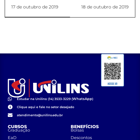
Unilins dão início a
19/10/2019
17 de outubro de 2019
18 de outubro de 2019
Capacitação em
Emergências
Cardiológicas
WhatsApp
Estudar na Unilins: (14) 3533-3229 (
)
Clique aqui e fale no setor desejado
atendimento@unilins.edu.br
CURSOS
BENEFÍCIOS
Graduação
Bolsas
EaD
Descontos