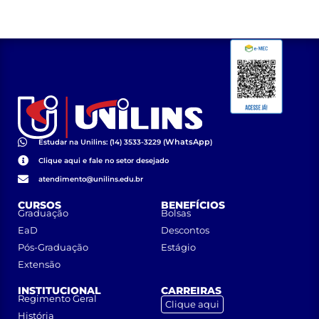
WhatsApp
Estudar na Unilins: (14) 3533-3229 (
)
Clique aqui e fale no setor desejado
atendimento@unilins.edu.br
CURSOS
BENEFÍCIOS
Graduação
Bolsas
EaD
Descontos
Pós-Graduação
Estágio
Extensão
INSTITUCIONAL
CARREIRAS
Regimento Geral
Clique aqui
História