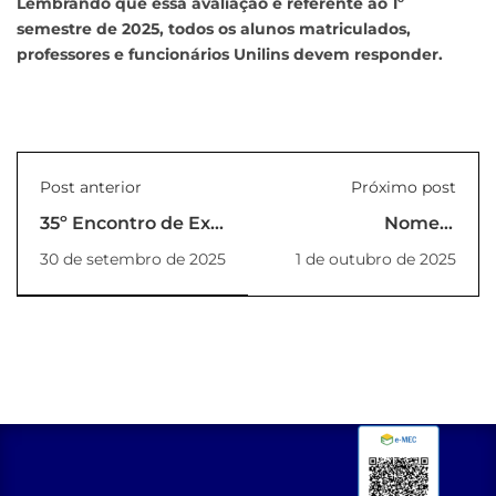
Lembrando que essa avaliação é referente ao 1º
semestre de 2025, todos os alunos matriculados,
professores e funcionários Unilins devem responder.
Post anterior
Próximo post
35º Encontro de Ex-
Nomeia
Alunos da Escola de
Coordenadora Pró-
30 de setembro de 2025
1 de outubro de 2025
Engenharia de Lins
tempore
(EEL)
(PORTARIA_17_2025_REI