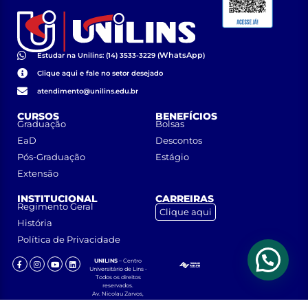
WhatsApp
Estudar na Unilins: (14) 3533-3229 (
)
Clique aqui e fale no setor desejado
atendimento@unilins.edu.br
CURSOS
BENEFÍCIOS
Graduação
Bolsas
EaD
Descontos
Pós-Graduação
Estágio
Extensão
INSTITUCIONAL
CARREIRAS
Regimento Geral
Clique aqui
História
Política de Privacidade
UNILINS
– Centro
Universitário de Lins •
Todos os direitos
reservados.
Av. Nicolau Zarvos,
1925 – Jardim