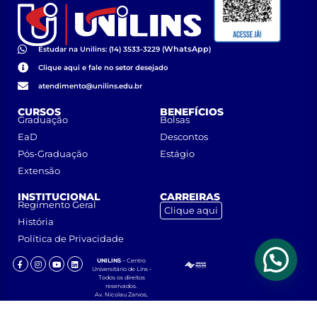
WhatsApp
Estudar na Unilins: (14) 3533-3229 (
)
Clique aqui e fale no setor desejado
atendimento@unilins.edu.br
CURSOS
BENEFÍCIOS
Graduação
Bolsas
EaD
Descontos
Pós-Graduação
Estágio
Extensão
INSTITUCIONAL
CARREIRAS
Regimento Geral
Clique aqui
História
Política de Privacidade
UNILINS
– Centro
Universitário de Lins •
Todos os direitos
reservados.
Av. Nicolau Zarvos,
1925 – Jardim
Aeroporto – CEP