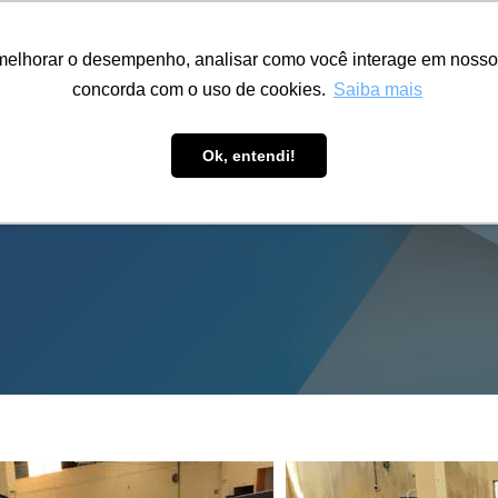
ÁREA RESTRITA
ACESSIBILIDADE
ALUMNI
melhorar o desempenho, analisar como você interage em nosso sit
S-GRADUAÇÃO
CAPACITAÇÃO
EXTENSÃO
PESQUISA
concorda com o uso de cookies.
Saiba mais
Ok, entendi!