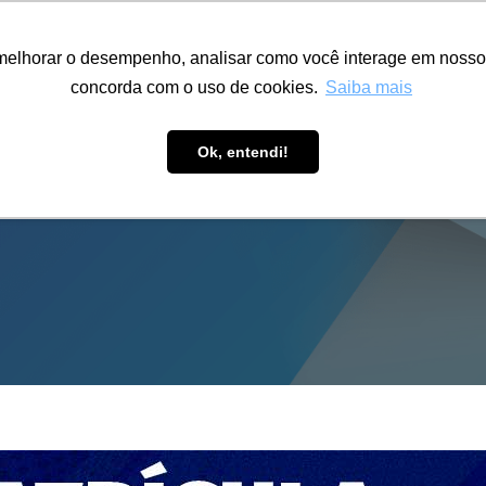
ÁREA RESTRITA
ACESSIBILIDADE
ALUMNI
melhorar o desempenho, analisar como você interage em nosso sit
S-GRADUAÇÃO
CAPACITAÇÃO
EXTENSÃO
PESQUISA
concorda com o uso de cookies.
Saiba mais
Ok, entendi!