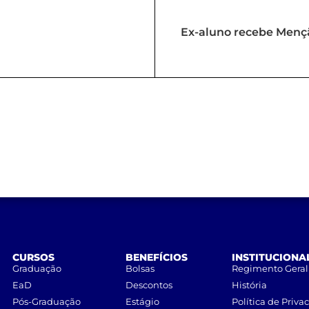
Ex-aluno recebe Mençã
CURSOS
BENEFÍCIOS
INSTITUCIONA
Graduação
Bolsas
Regimento Geral
EaD
Descontos
História
Pós-Graduação
Estágio
Política de Priva