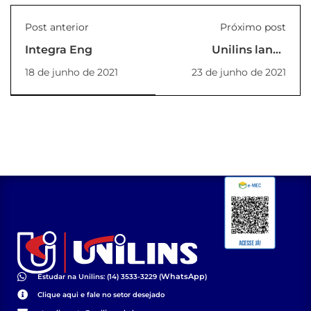
Post anterior
Próximo post
Integra Eng
Unilins lança
concurso para
18 de junho de 2021
23 de junho de 2021
composição da letra
do jingle do
Vestibular 2022
WhatsApp
Estudar na Unilins: (14) 3533-3229 (
)
Clique aqui e fale no setor desejado