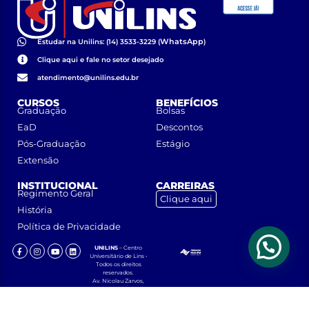
WhatsApp
Estudar na Unilins: (14) 3533-3229 (
)
Clique aqui e fale no setor desejado
atendimento@unilins.edu.br
CURSOS
BENEFÍCIOS
Graduação
Bolsas
EaD
Descontos
Pós-Graduação
Estágio
Extensão
INSTITUCIONAL
CARREIRAS
Regimento Geral
Clique aqui
História
Política de Privacidade
UNILINS
– Centro
Universitário de Lins •
Todos os direitos
reservados.
Av. Nicolau Zarvos,
1925 – Jardim
Aeroporto – CEP
16401-371 – Lins, São