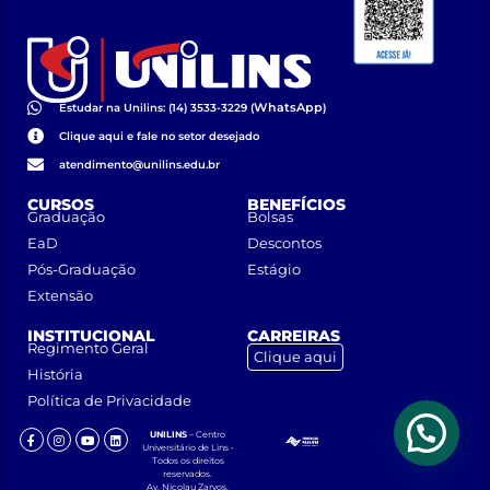
WhatsApp
Estudar na Unilins: (14) 3533-3229 (
)
Clique aqui e fale no setor desejado
atendimento@unilins.edu.br
CURSOS
BENEFÍCIOS
Graduação
Bolsas
EaD
Descontos
Pós-Graduação
Estágio
Extensão
INSTITUCIONAL
CARREIRAS
Regimento Geral
Clique aqui
História
Política de Privacidade
UNILINS
– Centro
Universitário de Lins •
Todos os direitos
reservados.
Av. Nicolau Zarvos,