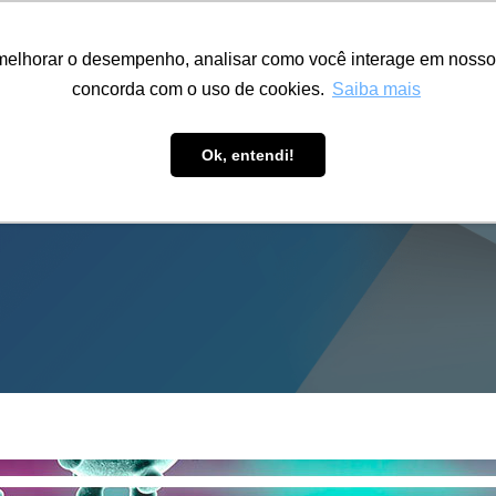
ÁREA RESTRITA
ACESSIBILIDADE
ALUMNI
melhorar o desempenho, analisar como você interage em nosso sit
S-GRADUAÇÃO
CAPACITAÇÃO
EXTENSÃO
PESQUISA
concorda com o uso de cookies.
Saiba mais
Ok, entendi!