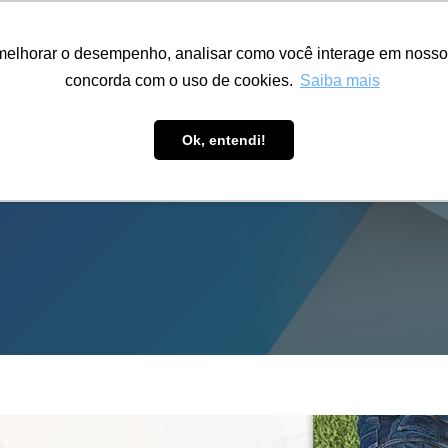
ÁREA RESTRITA
ACESSIBILIDADE
ALUMNI
melhorar o desempenho, analisar como você interage em nosso sit
S-GRADUAÇÃO
CAPACITAÇÃO
EXTENSÃO
PESQUISA
concorda com o uso de cookies.
Saiba mais
Ok, entendi!