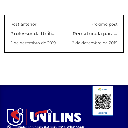
Post anterior
Próximo post
Professor da Unilins
Rematrícula para o
obtém patente de
1° semestre 2020
2 de dezembro de 2019
2 de dezembro de 2019
técnica inovadora
de instrumentação
WhatsApp
Estudar na Unilins: (14) 3533-3229 (
)