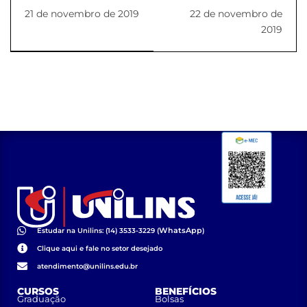
Enfermagem
e Farmácia visitam
21 de novembro de 2019
22 de novembro de
impacta o público
vinícola
2019
presente
WhatsApp
Estudar na Unilins: (14) 3533-3229 (
)
Clique aqui e fale no setor desejado
atendimento@unilins.edu.br
CURSOS
BENEFÍCIOS
Graduação
Bolsas