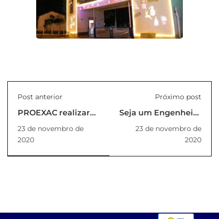
Post anterior
Próximo post
PROEXAC realizará
Seja um Engenheiro
evento online sobre
Calculista e
23 de novembro de
23 de novembro de
Consciência Negra
desempenhe uma
2020
2020
das funções com as
melhores
remunerações do
mercado