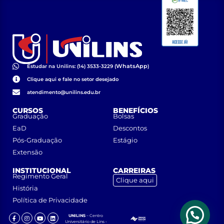
WhatsApp
Estudar na Unilins: (14) 3533-3229 (
)
Clique aqui e fale no setor desejado
atendimento@unilins.edu.br
CURSOS
BENEFÍCIOS
Graduação
Bolsas
EaD
Descontos
Pós-Graduação
Estágio
Extensão
INSTITUCIONAL
CARREIRAS
Regimento Geral
Clique aqui
História
Política de Privacidade
UNILINS
– Centro
Universitário de Lins •