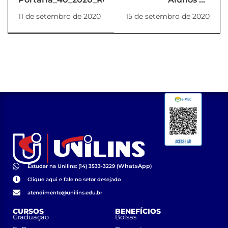
Enfermagem
11 de setembro de 2020
15 de setembro de 2020
apresentam
trabalho em
Congresso na
Famema
WhatsApp
Estudar na Unilins: (14) 3533-3229 (
)
Clique aqui e fale no setor desejado
atendimento@unilins.edu.br
CURSOS
BENEFÍCIOS
Graduação
Bolsas