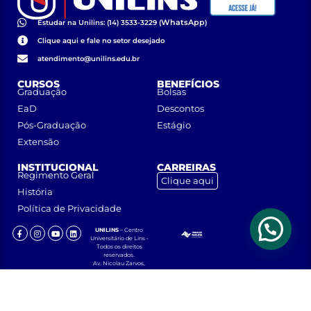
WhatsApp
Estudar na Unilins: (14) 3533-3229 (
)
Clique aqui e fale no setor desejado
atendimento@unilins.edu.br
CURSOS
BENEFÍCIOS
Graduação
Bolsas
EaD
Descontos
Pós-Graduação
Estágio
Extensão
INSTITUCIONAL
CARREIRAS
Regimento Geral
Clique aqui
História
Política de Privacidade
UNILINS
– Centro
Universitário de Lins •
Todos os direitos
reservados.
Av. Nicolau Zarvos,
1925 – Jardim
Aeroporto – CEP
16401-371 – Lins, São
Paulo.