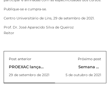
participar e alinhadas com as especificidades dos cursos.
Publique-se e cumpra-se.
Centro Universitário de Lins, 29 de setembro de 2021.
Prof. Dr. José Aparecido Silva de Queiroz
Reitor
Post anterior
Próximo post
PROEXAC lança
Semana de
cursos de extensão
Responsabilidade
29 de setembro de 2021
5 de outubro de 2021
em diversas áreas
Social arrecadará
alimentos não
perecíveis