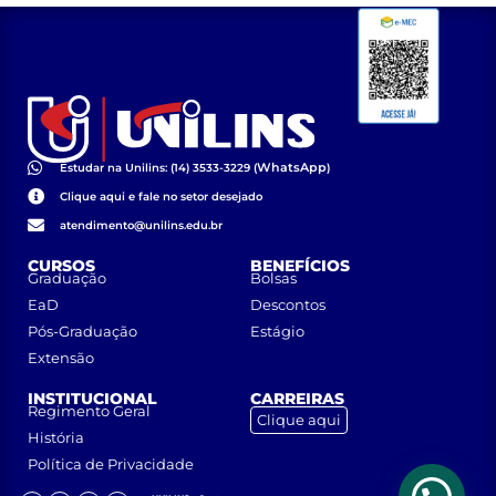
WhatsApp
Estudar na Unilins: (14) 3533-3229 (
)
Clique aqui e fale no setor desejado
atendimento@unilins.edu.br
CURSOS
BENEFÍCIOS
Graduação
Bolsas
EaD
Descontos
Pós-Graduação
Estágio
Extensão
INSTITUCIONAL
CARREIRAS
Regimento Geral
Clique aqui
História
Política de Privacidade