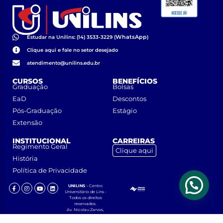
WhatsApp
Estudar na Unilins: (14) 3533-3229 (
)
Clique aqui e fale no setor desejado
atendimento@unilins.edu.br
CURSOS
BENEFÍCIOS
Graduação
Bolsas
EaD
Descontos
Pós-Graduação
Estágio
Extensão
INSTITUCIONAL
CARREIRAS
Regimento Geral
Clique aqui
História
Política de Privacidade
UNILINS
– Centro
Universitário de Lins •
Todos os direitos
reservados.
Av. Nicolau Zarvos,
1925 – Jardim
Aeroporto – CEP