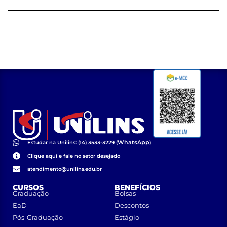
Curso de Graduação
SEESP-SP
Presencial em
Enfermagem do
Centro Universitário
de Lins - UNILINS
(PORTARIA_64_2022_REITORIA)
WhatsApp
Estudar na Unilins: (14) 3533-3229 (
)
Clique aqui e fale no setor desejado
atendimento@unilins.edu.br
CURSOS
BENEFÍCIOS
Graduação
Bolsas
EaD
Descontos
Pós-Graduação
Estágio