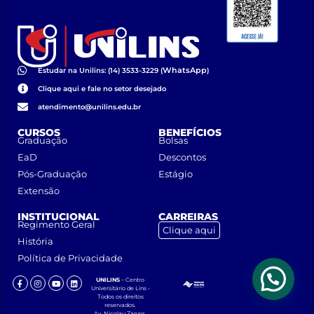
WhatsApp
Estudar na Unilins: (14) 3533-3229 (
)
Clique aqui e fale no setor desejado
atendimento@unilins.edu.br
CURSOS
BENEFÍCIOS
Graduação
Bolsas
EaD
Descontos
Pós-Graduação
Estágio
Extensão
INSTITUCIONAL
CARREIRAS
Regimento Geral
Clique aqui
História
Política de Privacidade
UNILINS
– Centro
Universitário de Lins •
Todos os direitos
reservados.
Av. Nicolau Zarvos,