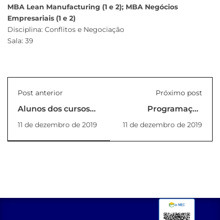
MBA Lean Manufacturing (1 e 2); MBA Negócios
Empresariais (1 e 2)
Disciplina: Conflitos e Negociação
Sala: 39
Post anterior
Próximo post
Alunos dos cursos
Programação
de Engenharia da
Especial de Natal –
11 de dezembro de 2019
11 de dezembro de 2019
Unilins farão
Cidade Miniatura
estágio na Usina
Eletronuclear em
Angra dos Reis