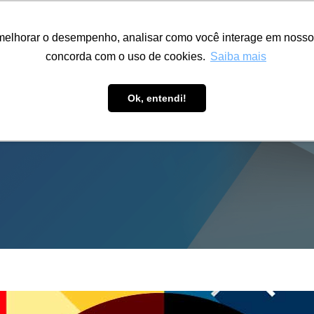
ÁREA RESTRITA
ACESSIBILIDADE
ALUMNI
melhorar o desempenho, analisar como você interage em nosso sit
S-GRADUAÇÃO
CAPACITAÇÃO
EXTENSÃO
PESQUISA
concorda com o uso de cookies.
Saiba mais
Ok, entendi!