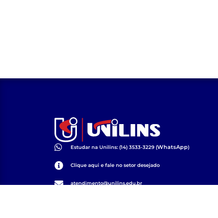
WhatsApp
Estudar na Unilins: (14) 3533-3229 (
)
Clique aqui e fale no setor desejado
atendimento@unilins.edu.br