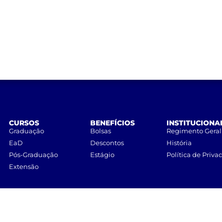
CURSOS
BENEFÍCIOS
INSTITUCIONA
Graduação
Bolsas
Regimento Geral
EaD
Descontos
História
Pós-Graduação
Estágio
Política de Priva
Extensão
UNILINS
– Centro Universitário de Lins • Todos os direitos reservados.