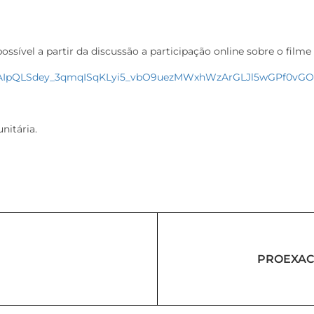
sível a partir da discussão a participação online sobre o filme 
e/1FAIpQLSdey_3qmqISqKLyi5_vbO9uezMWxhWzArGLJl5wGPf0vG
nitária.
PROEXAC r