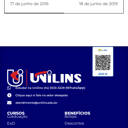
Reitoria
17 de junho de 2019
18 de junho de 2019
WhatsApp
Estudar na Unilins: (14) 3533-3229 (
)
Clique aqui e fale no setor desejado
atendimento@unilins.edu.br
CURSOS
BENEFÍCIOS
Graduação
Bolsas
EaD
Descontos