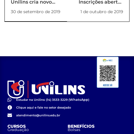
Unilins cria novo
Inscrições abertas
espaço de
para o Grand Prix de
30 de setembro de 2019
1 de outubro de 2019
cooperação entre os
carrinhos de
universitários
rolimãs Unilins
WhatsApp
Estudar na Unilins: (14) 3533-3229 (
)
Clique aqui e fale no setor desejado
atendimento@unilins.edu.br
CURSOS
BENEFÍCIOS
Graduação
Bolsas