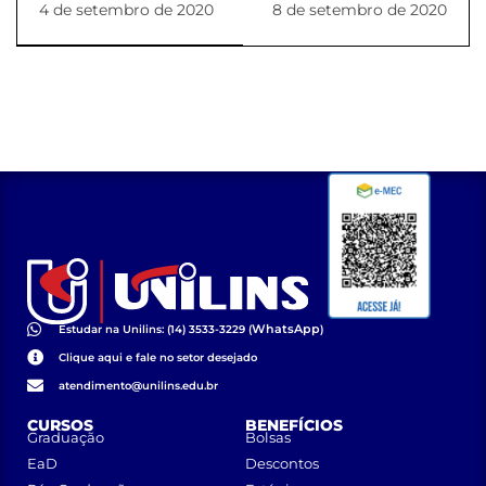
4 de setembro de 2020
8 de setembro de 2020
aos 30 anos do ECA
de entrega de
certificados
WhatsApp
Estudar na Unilins: (14) 3533-3229 (
)
Clique aqui e fale no setor desejado
atendimento@unilins.edu.br
CURSOS
BENEFÍCIOS
Graduação
Bolsas
EaD
Descontos