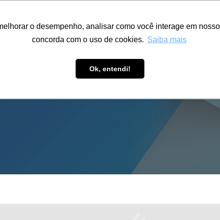
ÁREA RESTRITA
ACESSIBILIDADE
ALUMNI
melhorar o desempenho, analisar como você interage em nosso sit
S-GRADUAÇÃO
CAPACITAÇÃO
EXTENSÃO
PESQUISA
concorda com o uso de cookies.
Saiba mais
Ok, entendi!