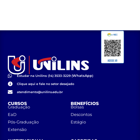
de Multivacinação
Rosa
WhatsApp
Estudar na Unilins: (14) 3533-3229 (
)
Clique aqui e fale no setor desejado
atendimento@unilins.edu.br
CURSOS
BENEFÍCIOS
Graduação
Bolsas
EaD
Descontos
Pós-Graduação
Estágio
Extensão