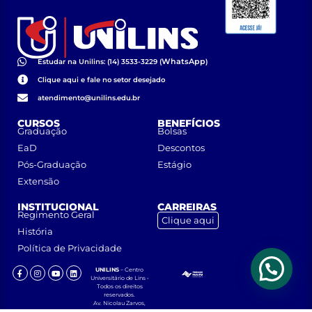
WhatsApp
Estudar na Unilins: (14) 3533-3229 (
)
Clique aqui e fale no setor desejado
atendimento@unilins.edu.br
CURSOS
BENEFÍCIOS
Graduação
Bolsas
EaD
Descontos
Pós-Graduação
Estágio
Extensão
INSTITUCIONAL
CARREIRAS
Regimento Geral
Clique aqui
História
Política de Privacidade
UNILINS
– Centro
Universitário de Lins •
Todos os direitos
reservados.
Av. Nicolau Zarvos,
1925 – Jardim