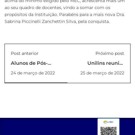
acima do mínimo exigido pelo MEC, acrescenta mais um
ao seu quadro de docentes, vindo a somar com os
propósitos da Instituição. Parabéns para a mais nova Dra.
Sabrina Piccinelli Zanchettin Silva, pela conquista.
Post anterior
Próximo post
Alunos de Pós-
Unilins reunirá
Graduação
especialistas para
24 de março de 2022
25 de março de 2022
participam do
debater Direitos
Projeto Pós na
Humanos
Prática