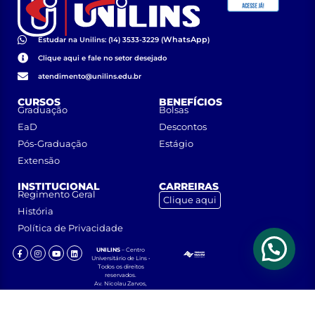
WhatsApp
Estudar na Unilins: (14) 3533-3229 (
)
Clique aqui e fale no setor desejado
atendimento@unilins.edu.br
CURSOS
BENEFÍCIOS
Graduação
Bolsas
EaD
Descontos
Pós-Graduação
Estágio
Extensão
INSTITUCIONAL
CARREIRAS
Regimento Geral
Clique aqui
História
Política de Privacidade
UNILINS
– Centro
Universitário de Lins •
Todos os direitos
reservados.
Av. Nicolau Zarvos,
1925 – Jardim
Aeroporto – CEP
16401-371 – Lins, São