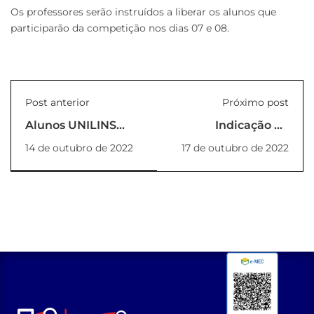
Os professores serão instruídos a liberar os alunos que
participarão da competição nos dias 07 e 08.
Post anterior
Próximo post
Alunos UNILINS
Indicação de
EAD participam de
Coordenadora para
14 de outubro de 2022
17 de outubro de 2022
bate-papo com o
os cursos de
Reitor
graduação
presencial Eng.
Computação e Eng.
Software
(PORTARIA_60_2022_RE