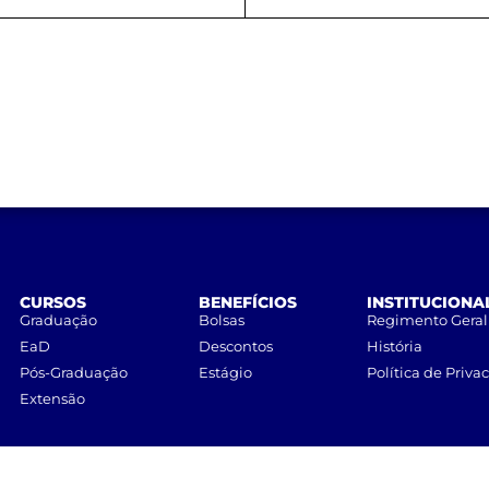
CURSOS
BENEFÍCIOS
INSTITUCIONA
Graduação
Bolsas
Regimento Geral
EaD
Descontos
História
Pós-Graduação
Estágio
Política de Priva
Extensão