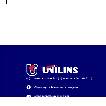
WhatsApp
Estudar na Unilins: (14) 3533-3229 (
)
Clique aqui e fale no setor desejado
atendimento@unilins.edu.br