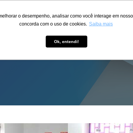
ÁREA RESTRITA
ACESSIBILIDADE
ALUMNI
melhorar o desempenho, analisar como você interage em nosso sit
S-GRADUAÇÃO
CAPACITAÇÃO
EXTENSÃO
PESQUISA
concorda com o uso de cookies.
Saiba mais
Ok, entendi!