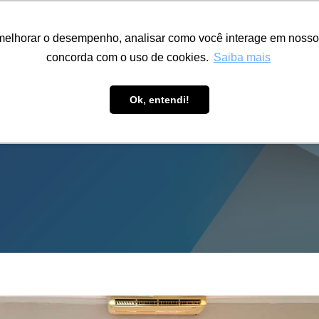
ÁREA RESTRITA
ACESSIBILIDADE
ALUMNI
melhorar o desempenho, analisar como você interage em nosso sit
S-GRADUAÇÃO
CAPACITAÇÃO
EXTENSÃO
PESQUISA
concorda com o uso de cookies.
Saiba mais
Ok, entendi!