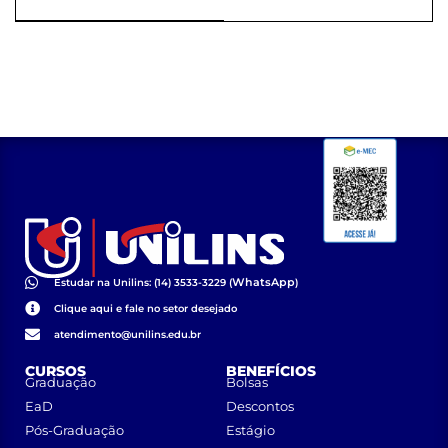
de Alimentos
WhatsApp
Estudar na Unilins: (14) 3533-3229 (
)
Clique aqui e fale no setor desejado
atendimento@unilins.edu.br
CURSOS
BENEFÍCIOS
Graduação
Bolsas
EaD
Descontos
Pós-Graduação
Estágio