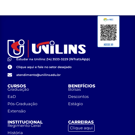
WhatsApp
Estudar na Unilins: (14) 3533-3229 (
)
Clique aqui e fale no setor desejado
atendimento@unilins.edu.br
CURSOS
BENEFÍCIOS
Graduação
Bolsas
EaD
Descontos
Pós-Graduação
Estágio
Extensão
INSTITUCIONAL
CARREIRAS
Regimento Geral
Clique aqui
História