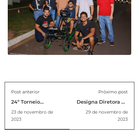
Post anterior
Próximo post
24º Torneio
Designa Diretora do
Incentivo de Judô
Centro Tecnológico
23 de novembro de
29 de novembro de
Unilins
de Lins – CETECLins
2023
2023
da Fundação
Paulista de
Tecnologia e