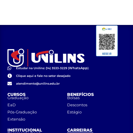
Educação
(PORTARIA
DIRETORIA FPTE Nº
03/2023)
WhatsApp
Estudar na Unilins: (14) 3533-3229 (
)
Clique aqui e fale no setor desejado
atendimento@unilins.edu.br
CURSOS
BENEFÍCIOS
Graduação
Bolsas
EaD
Descontos
Pós-Graduação
Estágio
Extensão
INSTITUCIONAL
CARREIRAS