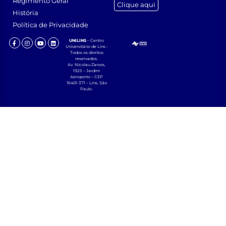
Regimento Geral
Clique aqui
História
Política de Privacidade
UNILINS
– Centro
Universitário de Lins •
Todos os direitos
reservados.
Av. Nicolau Zarvos,
1925 – Jardim
Aeroporto – CEP
16401-371 – Lins, São
Paulo.