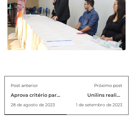
Post anterior
Próximo post
Aprova critério para
Unilins realiza
concessão de bolsa
Colação de Grau da
28 de agosto de 2023
1 de setembro de 2023
PIC2023/2024 do
graduação
Centro Universitário
presencial e EAD
de Lins/SP
(PORTARIA Nº