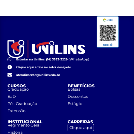
02/2023)
WhatsApp
Estudar na Unilins: (14) 3533-3229 (
)
Clique aqui e fale no setor desejado
atendimento@unilins.edu.br
CURSOS
BENEFÍCIOS
Graduação
Bolsas
EaD
Descontos
Pós-Graduação
Estágio
Extensão
INSTITUCIONAL
CARREIRAS
Regimento Geral
Clique aqui
História